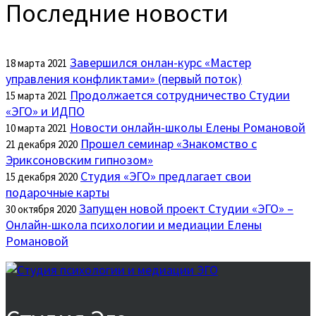
Последние новости
Завершился онлан-курс «Мастер
18 марта 2021
управления конфликтами» (первый поток)
Продолжается сотрудничество Студии
15 марта 2021
«ЭГО» и ИДПО
Новости онлайн-школы Елены Романовой
10 марта 2021
Прошел семинар «Знакомство с
21 декабря 2020
Эриксоновским гипнозом»
Студия «ЭГО» предлагает свои
15 декабря 2020
подарочные карты
Запущен новой проект Студии «ЭГО» –
30 октября 2020
Онлайн-школа психологии и медиации Елены
Романовой